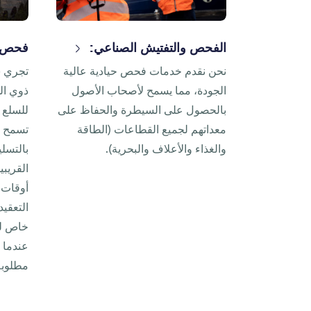
الفحص والتفتيش الصناعي:
فحص ا
نحن نقدم خدمات فحص حيادية عالية
تجري ش
الجودة، مما يسمح لأصحاب الأصول
ذوي ال
بالحصول على السيطرة والحفاظ على
للسلع ف
معداتهم لجميع القطاعات (الطاقة
تسمح م
والغذاء والأعلاف والبحرية).
بالتسلي
القريب
أوقات 
التعقي
خاص لل
عندما 
مطلوبة