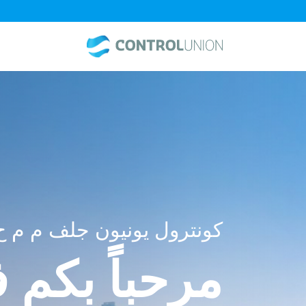
كونترول يونيون جلف م م ح
مرحباً بكم 