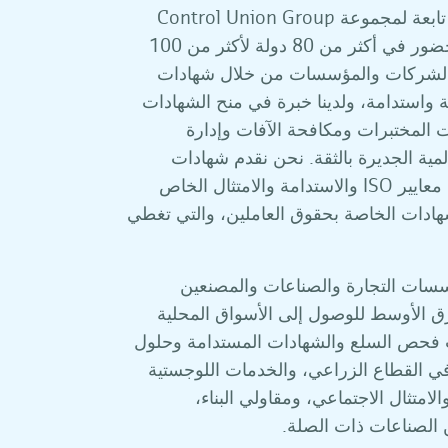
مرحبا بكم في CU Gulf FZE وهي شركة تابعة لمجموعة Control Union Group
وهي شركة هولندية تتمتع بسجل حافل وحضور في أكثر من 80 دولة لأكثر من 100
الشركات والمؤسسات من خلال شهادات
ة واستدامة، ولدينا خبرة في منح الشهادات
 المختبرات ومكافحة الآفات وإدارة
المية الجديرة بالثقة. نحن نقدم شهادات
معترف بها دوليا عبر قطاعات متعددة مثل معايير ISO والاستدامة والامتثال الخاص
هادات الخاصة بحقوق العاملين، والتي تغطي
 2014، دعمت CU Gulf FZE مؤسسات التجارة والصناعات والمصنعين
رق الأوسط للوصول إلى الأسواق المحلية
ت فحص السلع والشهادات المستدامة وحلول
في القطاع الزراعي، والخدمات اللوجستية
امتثال الاجتماعي، ومقاولي البناء،
 الصناعات ذات الصلة.