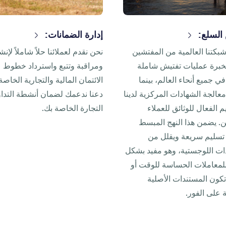
لسلع:
إدارة الضمانات:
بكتنا العالمية من المفتشين
نحن نقدم لعملائنا حلاً شاملاً لإنش
خبرة عمليات تفتيش شاملة
ومراقبة وتتبع واسترداد خطوط
ي جميع أنحاء العالم، بينما
الائتمان المالية والتجارية الخاصة
عالجة الشهادات المركزية لدينا
دعنا ندعمك لضمان أنشطة التدا
م الفعال للوثائق للعملاء
التجارة الخاصة بك.
ين. يضمن هذا النهج المبسط
تسليم سريعة ويقلل من
دات اللوجستية، وهو مفيد بشكل
معاملات الحساسة للوقت أو
تكون المستندات الأصلية
 على الفور.